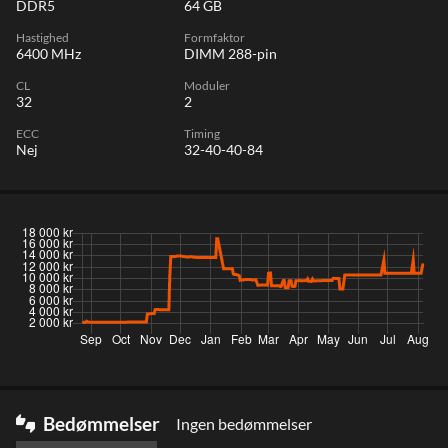
DDR5
64 GB
Hastighed
Formfaktor
6400 MHz
DIMM 288-pin
CL
Moduler
32
2
ECC
Timing
Nej
32-40-40-84
Bedømmelser
Ingen bedømmelser
thumbs_up_down