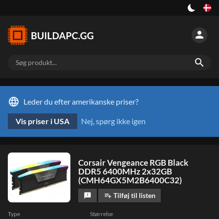
person
search
language
Leder du efter amerikanske priser?
Vis priser i USA
Nej, spørg ikke igen
Corsair Vengeance RGB Black
DDR5 6400MHz 2x32GB
(CMH64GX5M2B6400C32)
Tilføj til listen
feedback
playlist_add
Type
Størrelse