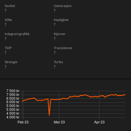
Socket
Generasjon
?
?
Vifte
Hastighet
?
?
Integrert grafikk
Kjerner
?
?
TDP
Transistorer
?
?
Strenger
Turbo
?
?