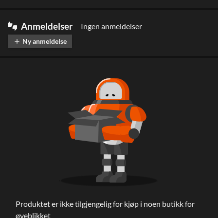
Anmeldelser
Ingen anmeldelser
thumbs_up_down
Ny anmeldelse
add
Produktet er ikke tilgjengelig for kjøp i noen butikk for
øyeblikket