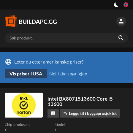
person
search
language
Leter du etter amerikanske priser?
Vis priser i USA
Nei, ikke spør igjen
intel BX8071513600 Core i5
13600
Legge til i byggeprosjektet
feedback
playlist_add
Chip-produsent
Modell
?
?