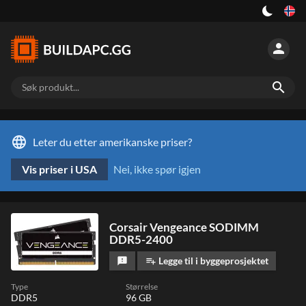
person
search
language
Leter du etter amerikanske priser?
Vis priser i USA
Nei, ikke spør igjen
Corsair Vengeance SODIMM
DDR5-2400
Legge til i byggeprosjektet
feedback
playlist_add
Type
Størrelse
DDR5
96 GB