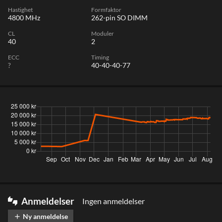
Hastighet
Formfaktor
4800 MHz
262-pin SO DIMM
CL
Moduler
40
2
ECC
Timing
?
40-40-40-77
Anmeldelser
Ingen anmeldelser
thumbs_up_down
Ny anmeldelse
add