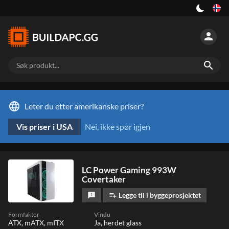
person
search
language
Leter du etter amerikanske priser?
Vis priser i USA
Nei, ikke spør igjen
LC Power Gaming 993W
Covertaker
Legge til i byggeprosjektet
feedback
playlist_add
Formfaktor
Vindu
ATX, mATX, mITX
Ja, herdet glass