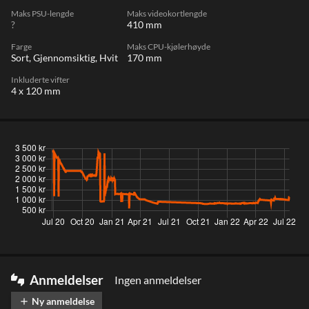
Maks PSU-lengde
Maks videokortlengde
?
410 mm
Farge
Maks CPU-kjølerhøyde
Sort, Gjennomsiktig, Hvit
170 mm
Inkluderte vifter
4 x 120 mm
Anmeldelser
Ingen anmeldelser
thumbs_up_down
Ny anmeldelse
add