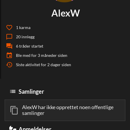
AlexW
favorite_border
1
karma
chat_bubble_outline
20
innlegg
forum
6
tråder startet
event
Ble med
for 3 måneder siden
history
Siste aktivitet
for 2 dager siden
list
Samlinger
AlexW har ikke opprettet noen offentlige
content_copy
samlinger
thumbs_up_down
Anmeldelser