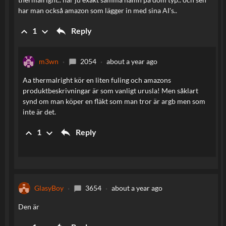
har man också amazon som lägger in med sina AI's..
reply
keyboard_arrow_up
keyboard_arrow_down
Reply
1
m3wn
2054
about a year ago
chat_bubble
Aa thermalright kör en liten fuling och amazons
produktbeskrivningar är som vanligt urusla! Men såklart
synd om man köper en fläkt som man tror är argb men som
inte är det.
reply
keyboard_arrow_up
keyboard_arrow_down
Reply
1
GlasyBoy
3654
about a year ago
chat_bubble
Den är