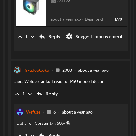
850 W
about a year ago
Desmond
£90
reply
settings
keyboard_arrow_up
keyboard_arrow_down
Reply
Suggest improvement
1
RikudouGoku
2003
about a year ago
chat_bubble
Japp, Wefuze får kolla vad för PSU modell det är.
reply
keyboard_arrow_up
keyboard_arrow_down
Reply
1
Wefuze
6
about a year ago
chat_bubble
Det är en Corsair tx 750w 😀
reply
keyboard_arrow_up
keyboard_arrow_down
Reply
1