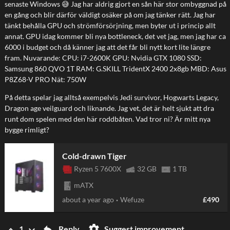
senaste Windows 😅 Jag har aldrig gjort en sån här stor ombyggnad på
en gång och blir därför väldigt osäker på om jag tänker rätt. Jag har
tänkt behålla GPU och strömförsörjning, men byter ut i princip allt
annat. GPU idag kommer bli nya bottleneck, det vet jag, men jag har ca
6000 i budget och då känner jag att det får bli nytt kort lite längre
fram. Nuvarande: CPU: i7-2600K GPU: Nvidia GTX 1080 SSD:
Samsung 860 QVO 1T RAM: G.SKILL TridentX 2400 2x8gb MBD: Asus
P8Z68-V PRO Nät: 750W
På detta spelar jag alltså exempelvis Jedi survivor, Hogwarts Legacy,
Dragon age veilguard och liknande. Jag vet, det är helt sjukt att dra
runt dom spelen med den här roddbåten. Vad tror ni? Är mitt nya
bygge rimligt?
keyboard_arrow_up
Cold-drawn Tiger
Ryzen 5 7600X
32 GB
1 TB
mATX
about a year ago
Wefuze
£490
reply
settings
keyboard_arrow_up
keyboard_arrow_down
Reply
Suggest improvement
1