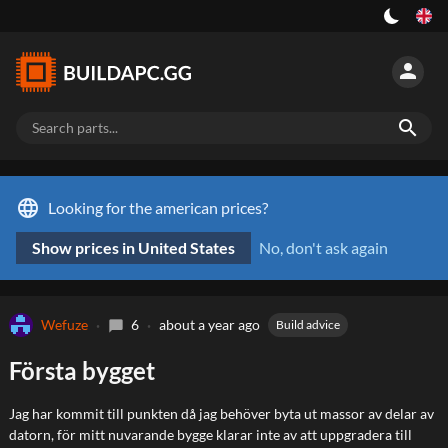
person
search
language
Looking for the american prices?
Show prices in United States
No, don't ask again
Wefuze
6
about a year ago
Build advice
chat_bubble
Första bygget
Jag har kommit till punkten då jag behöver byta ut massor av delar av
datorn, för mitt nuvarande bygge klarar inte av att uppgradera till