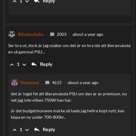
reply
keyboard_arrow_up
keyboard_arrow_down
Reply
1
RikudouGoku
2003
about a year ago
chat_bubble
Ser bra ut, dock är jag osäker om det är en bra ide att återanvända
en så gammal PSU...
reply
keyboard_arrow_up
keyboard_arrow_down
Reply
1
Desmond
4615
about a year ago
chat_bubble
det är inget fel att återanvända PSU om den är av premium, nu
vet jag inte vilken 750W han har.
är det budget/noname märke så hade jag hellre köpt nytt, kan
köpa en ny under 700-800kr..
reply
keyboard_arrow_up
keyboard_arrow_down
Reply
1