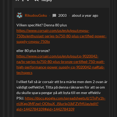
RikudouGoku
2003
about a year ago
chat_bubble
Vilken specifikt? Denna 80 plus
https://www.corsair.com/us/en/p/psu/cmpsu-
750tx/enthusiast-series-tx750-80-plus-certified-power-
supply-cmpsu-750tx
eller 80 plus bronze?
https://www.corsair.com/us/en/p/psu/cp-9020042-
na/tx-series-tx750-80-plus-bronze-certified-750-watt-
high-performance-power-supply-cp-9020042-na#tab-
techspecs
I vilket fall så är corsair ett bra märke men dem 2 ovan är
väldigt oeffektivt. Titta på denna räknaren för att se om
du skulle spara pengar på att byta till en mer effektiv
PSU.
https://docs.google.com/spreadsheets/d/1TnPx1h-
nUKgq3MFzwl-OOIsuX_JSIurIq3JkFZVMUas/edit?
gid=1442784109#gid=1442784109