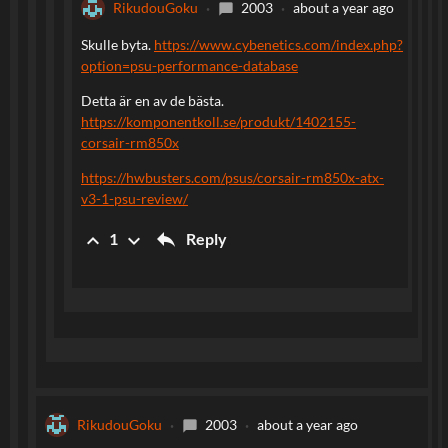
RikudouGoku
2003
about a year ago
chat_bubble
Skulle byta.
https://www.cybenetics.com/index.php?
option=psu-performance-database
Detta är en av de bästa.
https://komponentkoll.se/produkt/1402155-
corsair-rm850x
https://hwbusters.com/psus/corsair-rm850x-atx-
v3-1-psu-review/
reply
keyboard_arrow_up
keyboard_arrow_down
Reply
1
RikudouGoku
2003
about a year ago
chat_bubble