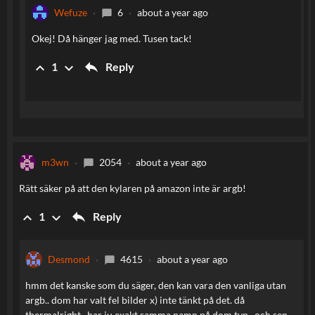
Wefuze
6
about a year ago
chat_bubble
Okej! Då hänger jag med. Tusen tack!
reply
keyboard_arrow_up
keyboard_arrow_down
Reply
1
m3wn
2054
about a year ago
chat_bubble
Rätt säker på att den kylaren på amazon inte är argb!
reply
keyboard_arrow_up
keyboard_arrow_down
Reply
1
Desmond
4615
about a year ago
chat_bubble
hmm det kanske som du säger, den kan vara den vanliga utan
argb.. dom har valt fel bilder x) inte tänkt på det. då
thermalright.. har ju exakt samma namn på dom typ.. och sen