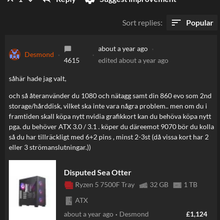
sort
Sort replies
:
Popular
about a year ago
chat_bubble
Desmond
4615
edited
about a year ago
såhär hade jag valt,
och så återanvänder du 1080 och nätagg samt din 860 evo som 2nd
storage/hårddisk, vilket ska inte vara några problem.. men om du i
framtiden skall köpa nytt nvidia grafikkort kan du behöva köpa nytt
pga. du behöver ATX 3.0 / 3.1 . köper du däreemot 9070 bör du kolla
så du har tillräckligt med 6+2 pins , minst 2-3st (då vissa kort har 2
eller 3 strömanslutningar.))
keyboard_arrow_up
Disputed Sea Otter
Ryzen 5 7500F Tray
32 GB
1 TB
ATX
about a year ago
Desmond
£1,124