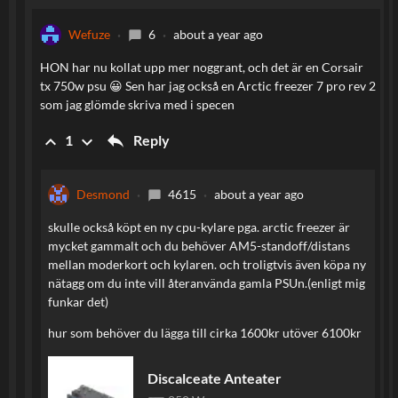
Wefuze
6
about a year ago
chat_bubble
HON har nu kollat upp mer noggrant, och det är en Corsair
tx 750w psu 😀 Sen har jag också en Arctic freezer 7 pro rev 2
som jag glömde skriva med i specen
reply
keyboard_arrow_up
keyboard_arrow_down
Reply
1
Desmond
4615
about a year ago
chat_bubble
skulle också köpt en ny cpu-kylare pga. arctic freezer är
mycket gammalt och du behöver AM5-standoff/distans
mellan moderkort och kylaren. och troligtvis även köpa ny
nätagg om du inte vill återanvända gamla PSUn.(enligt mig
funkar det)
hur som behöver du lägga till cirka 1600kr utöver 6100kr
keyboard_arrow_up
Discalceate Anteater