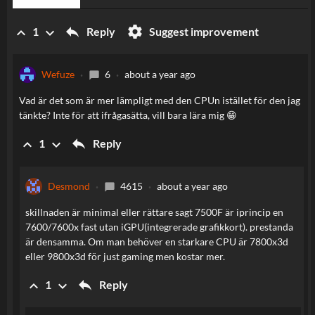
reply
settings
keyboard_arrow_up
keyboard_arrow_down
Reply
Suggest improvement
1
Wefuze
6
about a year ago
chat_bubble
Vad är det som är mer lämpligt med den CPUn istället för den jag
tänkte? Inte för att ifrågasätta, vill bara lära mig 😁
reply
keyboard_arrow_up
keyboard_arrow_down
Reply
1
Desmond
4615
about a year ago
chat_bubble
skillnaden är minimal eller rättare sagt 7500F är iprincip en
7600/7600x fast utan iGPU(integrerade grafikkort). prestanda
är densamma. Om man behöver en starkare CPU är 7800x3d
eller 9800x3d för just gaming men kostar mer.
reply
keyboard_arrow_up
keyboard_arrow_down
Reply
1