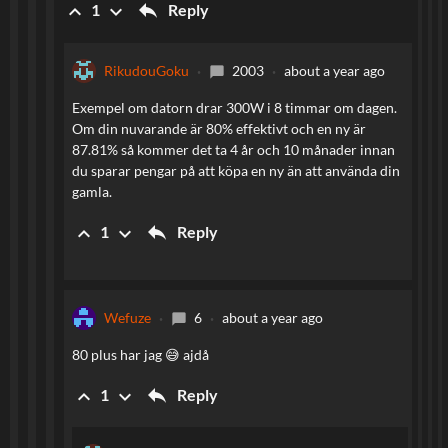
reply
keyboard_arrow_up
keyboard_arrow_down
Reply
1
RikudouGoku
2003
about a year ago
chat_bubble
Exempel om datorn drar 300W i 8 timmar om dagen.
Om din nuvarande är 80% effektivt och en ny är
87.81% så kommer det ta 4 år och 10 månader innan
du sparar pengar på att köpa en ny än att använda din
gamla.
reply
keyboard_arrow_up
keyboard_arrow_down
Reply
1
Wefuze
6
about a year ago
chat_bubble
80 plus har jag 😅 ajdå
reply
keyboard_arrow_up
keyboard_arrow_down
Reply
1