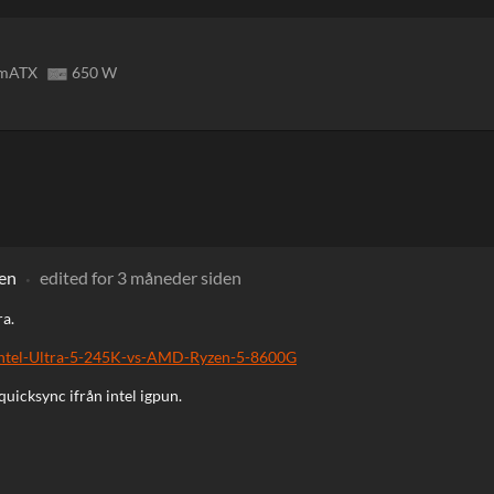
keyboard_arrow_up
mATX
650 W
den
edited
for 3 måneder siden
ra.
ntel-Ultra-5-245K-vs-AMD-Ryzen-5-8600G
uicksync ifrån intel igpun.
keyboard_arrow_up