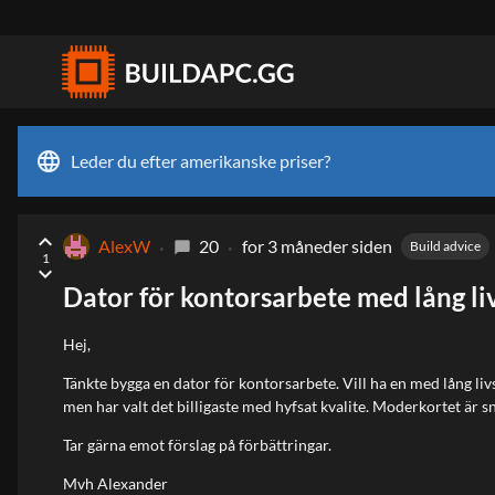
language
Leder du efter amerikanske priser?
keyboard_arrow_up
AlexW
20
for 3 måneder siden
Build advice
chat_bubble
1
keyboard_arrow_down
Dator för kontorsarbete med lång li
Hej,
Tänkte bygga en dator för kontorsarbete. Vill ha en med lång liv
men har valt det billigaste med hyfsat kvalite. Moderkortet är 
Tar gärna emot förslag på förbättringar.
Mvh Alexander