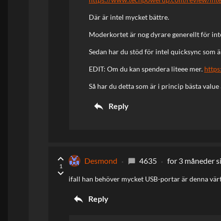
Där är intel mycket bättre.
Moderkortet är nog dyrare generellt för int
Sedan har du stöd för intel quicksync som ä
EDIT: Om du kan spendera liteee mer.
https
Så har du detta som är i princip bästa value
reply
Reply
keyboard_arrow_up
Desmond
4635
for 3 måneder s
chat_bubble
1
keyboard_arrow_down
ifall han behöver mycket USB-portar är denna vär
reply
Reply