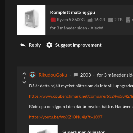
Komplett matx ej gpu
Ryzen 5 8600G
16 GB
2 TB
for 3 måneder siden
AlexW
reply
settings
Reply
Suggest improvement
keyboard_arrow_up
RikudouGoku
2003
for 3 måneder si
chat_bubble
1
keyboard_arrow_down
Då är detta rejält mycket bättre om du inte vill uppgrade
https://www.cpubenchmark.net/compare/6324vs5842/I
Både cpu och igpun i den där är mycket bättre. Har även q
https://youtu.be/WxXZlONu4Ig?t=1097
Superlunar Alligator