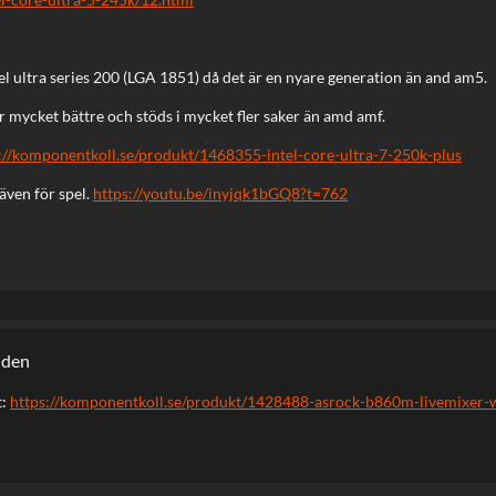
el ultra series 200 (LGA 1851) då det är en nyare generation än and am5.
r mycket bättre och stöds i mycket fler saker än amd amf.
://komponentkoll.se/produkt/1468355-intel-core-ultra-7-250k-plus
 även för spel.
https://youtu.be/inyjqk1bGQ8?t=762
iden
t:
https://komponentkoll.se/produkt/1428488-asrock-b860m-livemixer-w