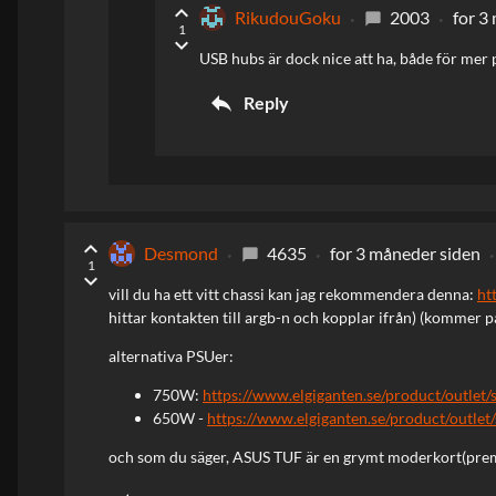
keyboard_arrow_up
RikudouGoku
2003
for 3
chat_bubble
1
keyboard_arrow_down
USB hubs är dock nice att ha, både för mer 
reply
Reply
keyboard_arrow_up
Desmond
4635
for 3 måneder siden
chat_bubble
1
keyboard_arrow_down
vill du ha ett vitt chassi kan jag rekommendera denna:
ht
hittar kontakten till argb-n och kopplar ifrån) (kommer 
alternativa PSUer:
750W:
https://www.elgiganten.se/product/outlet
650W -
https://www.elgiganten.se/product/outle
och som du säger, ASUS TUF är en grymt moderkort(pr