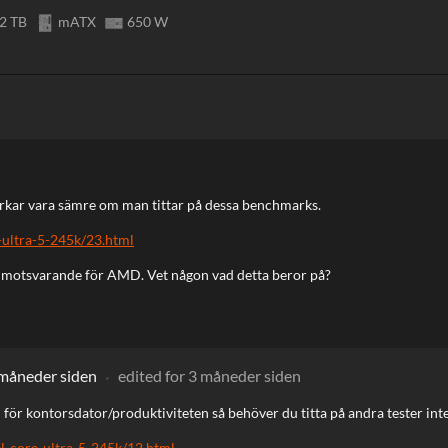
2 TB
mATX
650 W
rkar vara sämre om man tittar på dessa benchmarks.
ultra-5-245k/23.html
 motsvarande för AMD. Vet någon vad detta beror på?
 måneder siden
edited
for 3 måneder siden
n för kontorsdator/produktiviteten så behöver du titta på andra tester inte
l-core-ultra-5-245k/12.html