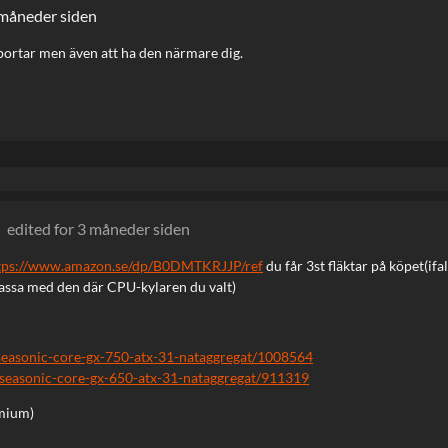
 måneder siden
portar men även att ha den närmare dig.
edited
for 3 måneder siden
tps://www.amazon.se/dp/B0DMTKRJJP/ref
du får 3st fläktar på köpet(if
passa med den där CPU-kylaren du valt)
/seasonic-core-gx-750-atx-31-nataggregat/1008564
t/seasonic-core-gx-650-atx-31-nataggregat/911319
emium)