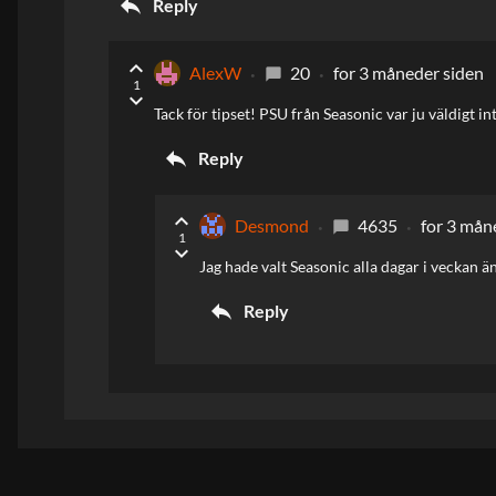
reply
Reply
keyboard_arrow_up
AlexW
20
for 3 måneder siden
chat_bubble
1
keyboard_arrow_down
Tack för tipset! PSU från Seasonic var ju väldigt in
reply
Reply
keyboard_arrow_up
Desmond
4635
for 3 mån
chat_bubble
1
keyboard_arrow_down
Jag hade valt Seasonic alla dagar i veckan 
reply
Reply