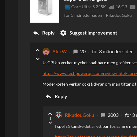
Core Ultra 5 245K
16 GB
for 3 måneder siden
RikudouGoku
reply
settings
Reply
Suggest improvement
keyboard_arrow_up
AlexW
20
for 3 måneder siden
chat_bubble
1
keyboard_arrow_down
Ja CPU:n verkar mycket snabbare men grafiken ve
https://www.techpowerup.com/review/intel-core-
Moderkorten verkar också dyrar om man tittar på
reply
Reply
keyboard_arrow_up
RikudouGoku
2003
for 3
chat_bubble
1
keyboard_arrow_down
I spel så kanske det är ett par fps sämre me
https://www.techpowerup.com/review/inte