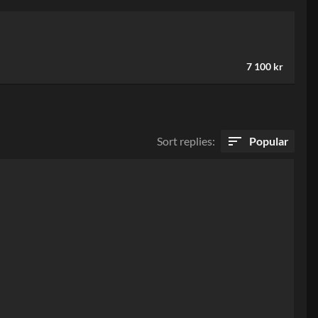
7 100 kr
sort
Sort replies
:
Popular