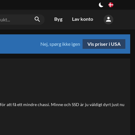
person
search
Byg
Lav konto
Nej, spørg ikke igen
Vis priser i USA
r att få ett mindre chassi. Minne och SSD är ju väldigt dyrt just nu