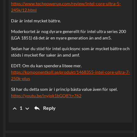
https://www.techpowerup.com/review/intel-core-ultra-5-
245k/12.html
Där är intel mycket bättre.
Moderkortet är nog dyrare generellt för intel ultra series 200
(LGA 1851) då det är en nyare generation än and am5.
Sedan har du stöd för intel quicksync som är mycket bättre och
stöds i mycket fler saker än amd amf.
EDIT: Om du kan spendera liteee mer.
https://komponentkoll.se/produkt/1468355-intel-core-ultra-7-
250k-plus
Så har du detta som är i princip bästa value även för spel.
https://youtu.be/inyjqk1bGQ8?t=762
reply
keyboard_arrow_up
keyboard_arrow_down
Reply
1