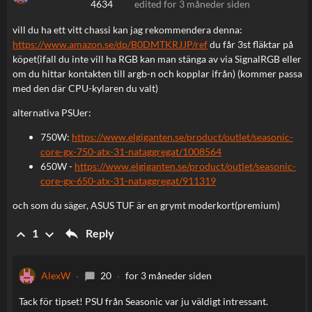
4634
edited
for 3 måneder siden
vill du ha ett vitt chassi kan jag rekommendera denna:
https://www.amazon.se/dp/B0DMTKRJJP/ref
du får 3st fläktar på
köpet(ifall du inte vill ha RGB kan man stänga av via SignalRGB eller
om du hittar kontakten till argb-n och kopplar ifrån) (kommer passa
med den där CPU-kylaren du valt)
alternativa PSUer:
750W:
https://www.elgiganten.se/product/outlet/seasonic-
core-gx-750-atx-31-nataggregat/1008564
650W -
https://www.elgiganten.se/product/outlet/seasonic-
core-gx-650-atx-31-nataggregat/911319
och som du säger, ASUS TUF är en grymt moderkort(premium)
reply
keyboard_arrow_up
keyboard_arrow_down
Reply
1
AlexW
20
for 3 måneder siden
chat_bubble
Tack för tipset! PSU från Seasonic var ju väldigt intressant.