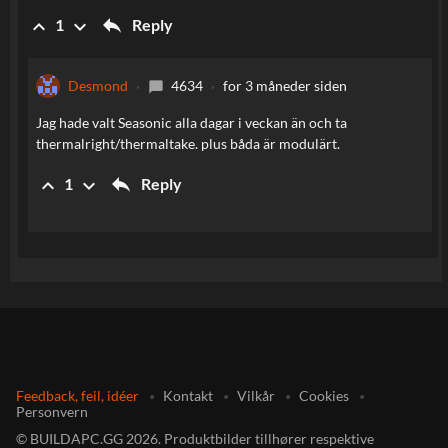
reply
keyboard_arrow_up
keyboard_arrow_down
Reply
1
Desmond
4634
for 3 måneder siden
chat_bubble
Jag hade valt Seasonic alla dagar i veckan än och ta
thermalright/thermaltake. plus båda är modulärt.
reply
keyboard_arrow_up
keyboard_arrow_down
Reply
1
Feedback, feil, idéer
Kontakt
Vilkår
Cookies
Personvern
©
BUILDAPC.GG
2026
.
Produktbilder tillhører respektive