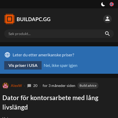
person
search
language
Leter du etter amerikanske priser?
Vis priser i USA
Nei, ikke spør igjen
AlexW
20
for 3 måneder siden
Build advice
chat_bubble
Dator för kontorsarbete med lång
livslängd