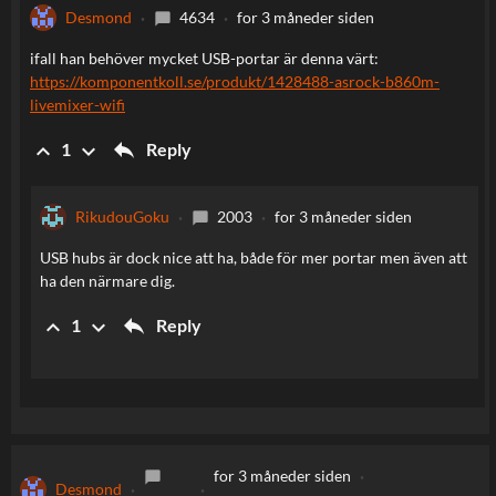
Desmond
4634
for 3 måneder siden
chat_bubble
ifall han behöver mycket USB-portar är denna värt:
https://komponentkoll.se/produkt/1428488-asrock-b860m-
livemixer-wifi
reply
keyboard_arrow_up
keyboard_arrow_down
Reply
1
RikudouGoku
2003
for 3 måneder siden
chat_bubble
USB hubs är dock nice att ha, både för mer portar men även att
ha den närmare dig.
reply
keyboard_arrow_up
keyboard_arrow_down
Reply
1
for 3 måneder siden
chat_bubble
Desmond