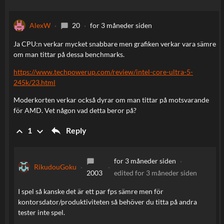
AlexW
20
for 3 måneder siden
chat_bubble
Ja CPU:n verkar mycket snabbare men grafiken verkar vara sämre
om man tittar på dessa benchmarks.
https://www.techpowerup.com/review/intel-core-ultra-5-
245k/23.html
Moderkorten verkar också dyrar om man tittar på motsvarande
för AMD. Vet någon vad detta beror på?
reply
keyboard_arrow_up
keyboard_arrow_down
Reply
1
for 3 måneder siden
chat_bubble
RikudouGoku
2003
edited
for 3 måneder siden
I spel så kanske det är ett par fps sämre men för
kontorsdator/produktiviteten så behöver du titta på andra
tester inte spel.