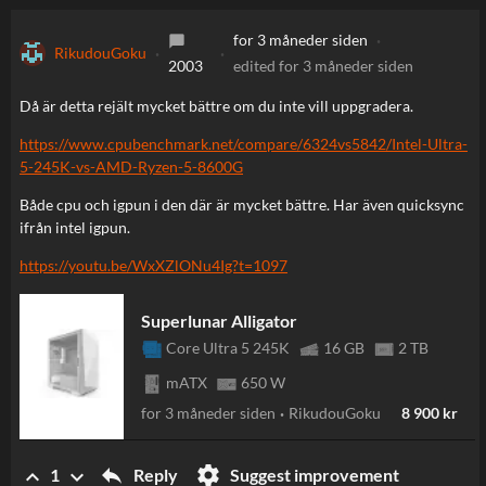
for 3 måneder siden
chat_bubble
RikudouGoku
2003
edited
for 3 måneder siden
Då är detta rejält mycket bättre om du inte vill uppgradera.
https://www.cpubenchmark.net/compare/6324vs5842/Intel-Ultra-
5-245K-vs-AMD-Ryzen-5-8600G
Både cpu och igpun i den där är mycket bättre. Har även quicksync
ifrån intel igpun.
https://youtu.be/WxXZlONu4Ig?t=1097
keyboard_arrow_up
Superlunar Alligator
Core Ultra 5 245K
16 GB
2 TB
mATX
650 W
for 3 måneder siden
RikudouGoku
8 900 kr
reply
settings
keyboard_arrow_up
keyboard_arrow_down
Reply
Suggest improvement
1